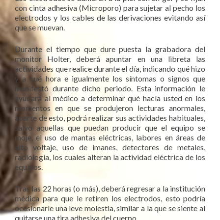
con cinta adhesiva (Microporo) para sujetar al pecho los
electrodos y los cables de las derivaciones evitando así
que se muevan.
Durante el tiempo que dure puesta la grabadora del
monitor Holter, deberá apuntar en una libreta las
actividades que realice durante el día, indicando qué hizo
y a qué hora e igualmente los síntomas o signos que
manifestó durante dicho periodo. Esta información le
ayudará al médico a determinar qué hacía usted en los
momentos en que se produjeron lecturas anormales,
aparte de esto, podrá realizar sus actividades habituales,
salvo aquellas que puedan producir que el equipo se
moje, el uso de mantas eléctricas, labores en áreas de
alto voltaje, uso de imanes, detectores de metales,
radiología, los cuales alteran la actividad eléctrica de los
equipos.
Tras las 22 horas (o más), deberá regresar a la institución
médica para que le retiren los electrodos, esto podría
ocasionarle una leve molestia, similar a la que se siente al
quitarse una tira adhesiva del cuerpo.